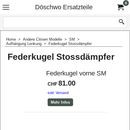
0
Döschwo Ersatzteile
Home
>
Andere Citroen Modelle
>
SM
>
Aufhängung Lenkung
>
Federkugel Stossdämpfer
Federkugel Stossdämpfer
Federkugel vorne SM
81.00
CHF
exkl. Versand
Mehr Infos