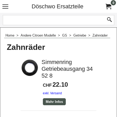
0
Döschwo Ersatzteile
Home
>
Andere Citroen Modelle
>
GS
>
Getriebe
>
Zahnräder
Zahnräder
Simmenring
Getriebeausgang 34
52 8
22.10
CHF
exkl. Versand
Mehr Infos